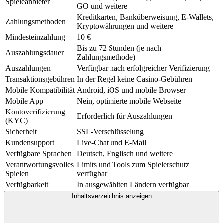
Spieleanbieter
GO und weitere
Kreditkarten, Banküberweisung, E-Wallets,
Zahlungsmethoden
Kryptowährungen und weitere
Mindesteinzahlung
10 €
Bis zu 72 Stunden (je nach
Auszahlungsdauer
Zahlungsmethode)
Auszahlungen
Verfügbar nach erfolgreicher Verifizierung
Transaktionsgebühren
In der Regel keine Casino-Gebühren
Mobile Kompatibilität
Android, iOS und mobile Browser
Mobile App
Nein, optimierte mobile Webseite
Kontoverifizierung
Erforderlich für Auszahlungen
(KYC)
Sicherheit
SSL-Verschlüsselung
Kundensupport
Live-Chat und E-Mail
Verfügbare Sprachen
Deutsch, Englisch und weitere
Verantwortungsvolles
Limits und Tools zum Spielerschutz
Spielen
verfügbar
Verfügbarkeit
In ausgewählten Ländern verfügbar
Inhaltsverzeichnis anzeigen