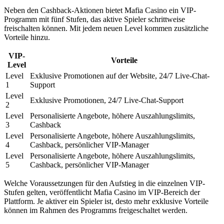
Neben den Cashback-Aktionen bietet Mafia Casino ein VIP-
Programm mit fünf Stufen, das aktive Spieler schrittweise
freischalten können. Mit jedem neuen Level kommen zusätzliche
Vorteile hinzu.
VIP-
Vorteile
Level
Level
Exklusive Promotionen auf der Website, 24/7 Live-Chat-
1
Support
Level
Exklusive Promotionen, 24/7 Live-Chat-Support
2
Level
Personalisierte Angebote, höhere Auszahlungslimits,
3
Cashback
Level
Personalisierte Angebote, höhere Auszahlungslimits,
4
Cashback, persönlicher VIP-Manager
Level
Personalisierte Angebote, höhere Auszahlungslimits,
5
Cashback, persönlicher VIP-Manager
Welche Voraussetzungen für den Aufstieg in die einzelnen VIP-
Stufen gelten, veröffentlicht Mafia Casino im VIP-Bereich der
Plattform. Je aktiver ein Spieler ist, desto mehr exklusive Vorteile
können im Rahmen des Programms freigeschaltet werden.