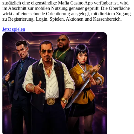
zusätzlich eine eigenständige Mafia Casino App verfügbar ist, wird
im Abschnitt zur mobilen Nutzung genauer geprüft. Die Oberfläche
wirkt auf eine schnelle Orientierung ausgelegt, mit direktem Zugang
zu Registrierung, Login, Spielen, Aktionen und Kassenbereich.
Jetzt spielen