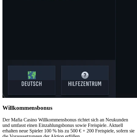
Willkommensbonus
Der Mafia Casino Willkommensbonus richtet sich an Neukunden
und umfasst einen Einzahlungsbonus sowie Freispiele. Aktuell
erhalten neue Spieler 100 % bis zu 500 € + 200 Freispiele, sofern sie
die Voraussetzungen der Aktion erfüllen.