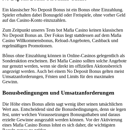
Ein klassischer No Deposit Bonus ist ein Bonus ohne Einzahlung.
Spieler erhalten dabei Bonusgeld oder Freispiele, ohne vorher Geld
auf das Casino-Konto einzuzahlen.
Zum Zeitpunkt unseres Tests bot Mafia Casino keinen klassischen
No Deposit Bonus an. Der Fokus liegt stattdessen auf dem Mafia
Casino Willkommensbonus, Reload-Angeboten, Cashback und
regelmäßigen Promotionen.
Bônus ohne Einzahlung können in Online-Casinos gelegentlich als
Sonderaktion erscheinen. Bei Mafia Casino sollten solche Angebote
nur genutzt werden, wenn sie direkt im offiziellen Aktionsbereich
angezeigt werden. Auch bei einem No Deposit Bonus gelten meist
Umsatzanforderungen, Fristen und Limits für den maximalen
Gewinn.
Bonusbedingungen und Umsatzanforderungen
Die Höhe eines Bonus allein sagt wenig über seinen tatsächlichen
Wert aus. Entscheidend sind die Bonusbedingungen, denn sie legen
fest, unter welchen Voraussetzungen Bonusguthaben und daraus
erzielte Gewinne ausgezahlt werden können. Vor der Aktivierung
eines Mafia Casino Bonus lohnt es sich daher, die wichtigsten