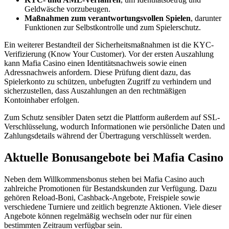
Geldwäsche vorzubeugen.
Maßnahmen zum verantwortungsvollen Spielen
, darunter
Funktionen zur Selbstkontrolle und zum Spielerschutz.
Ein weiterer Bestandteil der Sicherheitsmaßnahmen ist die KYC-
Verifizierung (Know Your Customer). Vor der ersten Auszahlung
kann Mafia Casino einen Identitätsnachweis sowie einen
Adressnachweis anfordern. Diese Prüfung dient dazu, das
Spielerkonto zu schützen, unbefugten Zugriff zu verhindern und
sicherzustellen, dass Auszahlungen an den rechtmäßigen
Kontoinhaber erfolgen.
Zum Schutz sensibler Daten setzt die Plattform außerdem auf SSL-
Verschlüsselung, wodurch Informationen wie persönliche Daten und
Zahlungsdetails während der Übertragung verschlüsselt werden.
Aktuelle Bonusangebote bei Mafia Casino
Neben dem Willkommensbonus stehen bei Mafia Casino auch
zahlreiche Promotionen für Bestandskunden zur Verfügung. Dazu
gehören Reload-Boni, Cashback-Angebote, Freispiele sowie
verschiedene Turniere und zeitlich begrenzte Aktionen. Viele dieser
Angebote können regelmäßig wechseln oder nur für einen
bestimmten Zeitraum verfügbar sein.