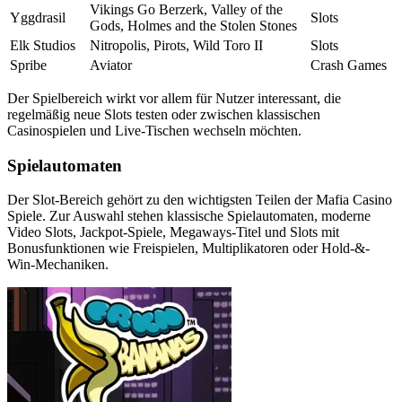
Vikings Go Berzerk, Valley of the
Yggdrasil
Slots
Gods, Holmes and the Stolen Stones
Elk Studios
Nitropolis, Pirots, Wild Toro II
Slots
Spribe
Aviator
Crash Games
Der Spielbereich wirkt vor allem für Nutzer interessant, die
regelmäßig neue Slots testen oder zwischen klassischen
Casinospielen und Live-Tischen wechseln möchten.
Spielautomaten
Der Slot-Bereich gehört zu den wichtigsten Teilen der Mafia Casino
Spiele. Zur Auswahl stehen klassische Spielautomaten, moderne
Video Slots, Jackpot-Spiele, Megaways-Titel und Slots mit
Bonusfunktionen wie Freispielen, Multiplikatoren oder Hold-&-
Win-Mechaniken.