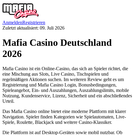
Anmelden
Registrieren
Zuletzt aktualisiert:
09. Juli 2026
Mafia Casino Deutschland
2026
Mafia Casino ist ein Online-Casino, das sich an Spieler richtet, die
eine Mischung aus Slots, Live Casino, Tischspielen und
regelmäßigen Aktionen suchen. Im weiteren Review geht es um
Registrierung und Mafia Casino Login, Bonusbedingungen,
Spieleangebot, Ein- und Auszahlungen, Auszahlungslimits, mobile
Nutzung, Kundenservice, Lizenz, Sicherheit und ein abschließendes
Urteil.
Das Mafia Casino online bietet eine moderne Plattform mit klarer
Navigation. Spieler finden Kategorien wie Spielautomaten, Live-
Spiele, Roulette, Blackjack und weitere Casino-Klassiker.
Die Plattform ist auf Desktop-Geräten sowie mobil nutzbar. Ob