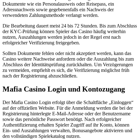
Dokumente wie ein Personalausweis oder Reisepass, ein
Adressnachweis sowie gegebenenfalls ein Nachweis der
verwendeten Zahlungsmethode verlangt werden.
Die Bearbeitung dauert meist 24 bis 72 Stunden. Bis zum Abschluss
der KYC-Prüfung können Spieler das Casino häufig weiterhin
nutzen, Auszahlungen werden jedoch in der Regel erst nach
erfolgreicher Verifizierung freigegeben.
Sollten Dokumente fehlen oder nicht akzeptiert werden, kann das
Casino weitere Nachweise anfordern oder die Auszahlung bis zum
Abschluss der Identitätsprüfung zurückhalten. Um Verzögerungen
zu vermeiden, empfiehlt es sich, die Verifizierung möglichst früh
nach der Registrierung abzuschließen.
Mafia Casino Login und Kontozugang
Der Mafia Casino Login erfolgt über die Schaltfläche „Einloggen“
auf der offiziellen Website. Für die Anmeldung werden die bei der
Registrierung hinterlegte E-Mail-Adresse oder der Benutzername
sowie das persönliche Passwort benötigt. Nach erfolgreicher
Authentifizierung erhalten Spieler Zugriff auf ihr Konto, können
Ein- und Auszahlungen verwalten, Bonusangebote aktivieren und
den vollständigen Spielekatalog nutzen.