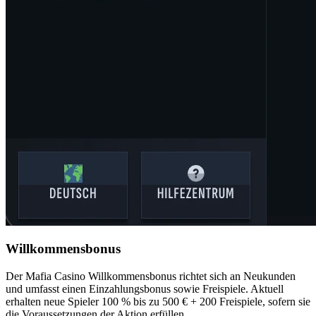
Willkommensbonus
Der Mafia Casino Willkommensbonus richtet sich an Neukunden
und umfasst einen Einzahlungsbonus sowie Freispiele. Aktuell
erhalten neue Spieler 100 % bis zu 500 € + 200 Freispiele, sofern sie
die Voraussetzungen der Aktion erfüllen.