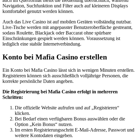
auch im Querformat bleibt die Bedienung übersichtlich, während
Navigation, Suchfunktion und Filter auch auf kleineren Displays
komfortabel genutzt werden können.
Auch das Live Casino ist auf mobilen Geräten vollständig nutzbar.
Live-Tische werden mit angepasster Benutzeroberfläche gestreamt,
sodass Roulette, Blackjack oder Baccarat ohne spürbare
Einschränkungen gespielt werden können. Voraussetzung ist
lediglich eine stabile Internetverbindung.
Konto bei Mafia Casino erstellen
Ein Konto bei Mafia Casino lässt sich in wenigen Minuten erstellen.
Registrieren können sich ausschließlich volljährige Personen, die
korrekte persönliche Daten angeben.
Die Registrierung bei Mafia Casino erfolgt in mehreren
Schritten:
Die offizielle Website aufrufen und auf „Registrieren“
klicken.
Bei Bedarf einen verfügbaren Bonus auswählen oder die
Option „Kein Bonus“ nutzen.
Im ersten Registrierungsschritt E-Mail-Adresse, Passwort und
weitere Kontodaten eingeben.