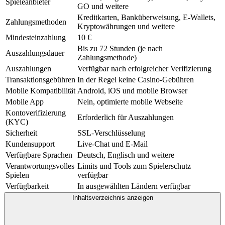
Spieleanbieter
GO und weitere
Kreditkarten, Banküberweisung, E-Wallets,
Zahlungsmethoden
Kryptowährungen und weitere
Mindesteinzahlung
10 €
Bis zu 72 Stunden (je nach
Auszahlungsdauer
Zahlungsmethode)
Auszahlungen
Verfügbar nach erfolgreicher Verifizierung
Transaktionsgebühren
In der Regel keine Casino-Gebühren
Mobile Kompatibilität
Android, iOS und mobile Browser
Mobile App
Nein, optimierte mobile Webseite
Kontoverifizierung
Erforderlich für Auszahlungen
(KYC)
Sicherheit
SSL-Verschlüsselung
Kundensupport
Live-Chat und E-Mail
Verfügbare Sprachen
Deutsch, Englisch und weitere
Verantwortungsvolles
Limits und Tools zum Spielerschutz
Spielen
verfügbar
Verfügbarkeit
In ausgewählten Ländern verfügbar
Inhaltsverzeichnis anzeigen