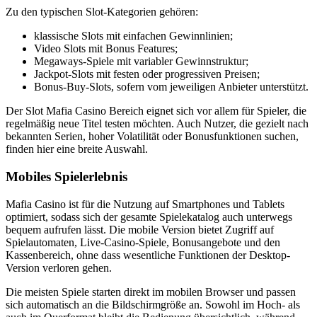
Zu den typischen Slot-Kategorien gehören:
klassische Slots mit einfachen Gewinnlinien;
Video Slots mit Bonus Features;
Megaways-Spiele mit variabler Gewinnstruktur;
Jackpot-Slots mit festen oder progressiven Preisen;
Bonus-Buy-Slots, sofern vom jeweiligen Anbieter unterstützt.
Der Slot Mafia Casino Bereich eignet sich vor allem für Spieler, die
regelmäßig neue Titel testen möchten. Auch Nutzer, die gezielt nach
bekannten Serien, hoher Volatilität oder Bonusfunktionen suchen,
finden hier eine breite Auswahl.
Mobiles Spielerlebnis
Mafia Casino ist für die Nutzung auf Smartphones und Tablets
optimiert, sodass sich der gesamte Spielekatalog auch unterwegs
bequem aufrufen lässt. Die mobile Version bietet Zugriff auf
Spielautomaten, Live-Casino-Spiele, Bonusangebote und den
Kassenbereich, ohne dass wesentliche Funktionen der Desktop-
Version verloren gehen.
Die meisten Spiele starten direkt im mobilen Browser und passen
sich automatisch an die Bildschirmgröße an. Sowohl im Hoch- als