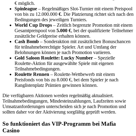
€ möglich.
Spinleague
– Regelmäßiges Slot-Turnier mit einem Preispool
von bis zu 12.000.000
€
. Die Platzierung richtet sich nach den
Bedingungen des jeweiligen Turniers.
World Cup Drops
– Zeitlich begrenzte Promotion mit einem
Gesamtpreispool von
5.000 €
, bei der qualifizierte Teilnehmer
zusätzliche Geldpreise erhalten können.
Cash Bomb
– Sonderaktion mit zusätzlichen Bonuschancen
für teilnahmeberechtigte Spieler. Art und Umfang der
Belohnungen können je nach Promotion variieren.
Gold Saloon Roulette: Lucky Number
– Spezielle
Roulette-Aktion für ausgewählte Spiele mit eigenen
Teilnahmebedingungen.
Roulette Rennen
– Roulette-Wettbewerb mit einem
Preisfonds von bis zu 8.000 €, bei dem Spieler je nach
Ranglistenplatz Prämien gewinnen können.
Die verfügbaren Aktionen werden regelmäßig aktualisiert.
Teilnahmebedingungen, Mindest­einzahlungen, Laufzeiten sowie
Umsatzanforderungen unterscheiden sich je nach Promotion und
sollten daher vor der Aktivierung sorgfältig geprüft werden.
So funktioniert das VIP-Programm bei Mafia
Casino