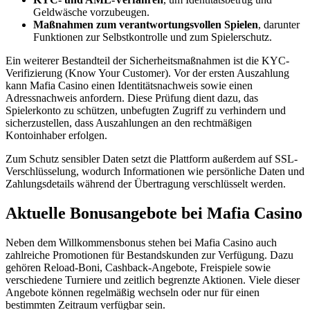
Geldwäsche vorzubeugen.
Maßnahmen zum verantwortungsvollen Spielen
, darunter
Funktionen zur Selbstkontrolle und zum Spielerschutz.
Ein weiterer Bestandteil der Sicherheitsmaßnahmen ist die KYC-
Verifizierung (Know Your Customer). Vor der ersten Auszahlung
kann Mafia Casino einen Identitätsnachweis sowie einen
Adressnachweis anfordern. Diese Prüfung dient dazu, das
Spielerkonto zu schützen, unbefugten Zugriff zu verhindern und
sicherzustellen, dass Auszahlungen an den rechtmäßigen
Kontoinhaber erfolgen.
Zum Schutz sensibler Daten setzt die Plattform außerdem auf SSL-
Verschlüsselung, wodurch Informationen wie persönliche Daten und
Zahlungsdetails während der Übertragung verschlüsselt werden.
Aktuelle Bonusangebote bei Mafia Casino
Neben dem Willkommensbonus stehen bei Mafia Casino auch
zahlreiche Promotionen für Bestandskunden zur Verfügung. Dazu
gehören Reload-Boni, Cashback-Angebote, Freispiele sowie
verschiedene Turniere und zeitlich begrenzte Aktionen. Viele dieser
Angebote können regelmäßig wechseln oder nur für einen
bestimmten Zeitraum verfügbar sein.