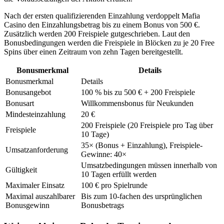
Nach der ersten qualifizierenden Einzahlung verdoppelt Mafia
Casino den Einzahlungsbetrag bis zu einem Bonus von 500 €.
Zusätzlich werden 200 Freispiele gutgeschrieben. Laut den
Bonusbedingungen werden die Freispiele in Blöcken zu je 20 Free
Spins über einen Zeitraum von zehn Tagen bereitgestellt.
Bonusmerkmal
Details
Bonusmerkmal
Details
Bonusangebot
100 % bis zu 500 € + 200 Freispiele
Bonusart
Willkommensbonus für Neukunden
Mindesteinzahlung
20 €
200 Freispiele (20 Freispiele pro Tag über
Freispiele
10 Tage)
35× (Bonus + Einzahlung), Freispiele-
Umsatzanforderung
Gewinne: 40×
Umsatzbedingungen müssen innerhalb von
Gültigkeit
10 Tagen erfüllt werden
Maximaler Einsatz
100 € pro Spielrunde
Maximal auszahlbarer
Bis zum 10-fachen des ursprünglichen
Bonusgewinn
Bonusbetrags