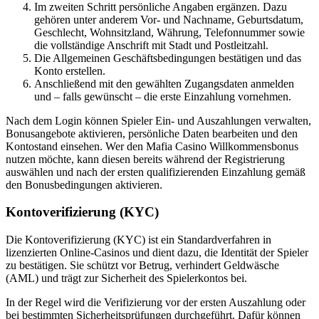
Im zweiten Schritt persönliche Angaben ergänzen. Dazu
gehören unter anderem Vor- und Nachname, Geburtsdatum,
Geschlecht, Wohnsitzland, Währung, Telefonnummer sowie
die vollständige Anschrift mit Stadt und Postleitzahl.
Die Allgemeinen Geschäftsbedingungen bestätigen und das
Konto erstellen.
Anschließend mit den gewählten Zugangsdaten anmelden
und – falls gewünscht – die erste Einzahlung vornehmen.
Nach dem Login können Spieler Ein- und Auszahlungen verwalten,
Bonusangebote aktivieren, persönliche Daten bearbeiten und den
Kontostand einsehen. Wer den Mafia Casino Willkommensbonus
nutzen möchte, kann diesen bereits während der Registrierung
auswählen und nach der ersten qualifizierenden Einzahlung gemäß
den Bonusbedingungen aktivieren.
Kontoverifizierung (KYC)
Die Kontoverifizierung (KYC) ist ein Standardverfahren in
lizenzierten Online-Casinos und dient dazu, die Identität der Spieler
zu bestätigen. Sie schützt vor Betrug, verhindert Geldwäsche
(AML) und trägt zur Sicherheit des Spielerkontos bei.
In der Regel wird die Verifizierung vor der ersten Auszahlung oder
bei bestimmten Sicherheitsprüfungen durchgeführt. Dafür können