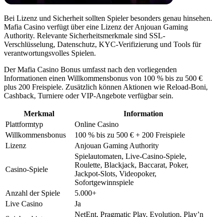
Bei Lizenz und Sicherheit sollten Spieler besonders genau hinsehen.
Mafia Casino verfügt über eine Lizenz der Anjouan Gaming
Authority. Relevante Sicherheitsmerkmale sind SSL-
Verschlüsselung, Datenschutz, KYC-Verifizierung und Tools für
verantwortungsvolles Spielen.
Der Mafia Casino Bonus umfasst nach den vorliegenden
Informationen einen Willkommensbonus von 100 % bis zu 500 €
plus 200 Freispiele. Zusätzlich können Aktionen wie Reload-Boni,
Cashback, Turniere oder VIP-Angebote verfügbar sein.
Merkmal
Information
Plattformtyp
Online Casino
Willkommensbonus
100 % bis zu 500 € + 200 Freispiele
Lizenz
Anjouan Gaming Authority
Spielautomaten, Live-Casino-Spiele,
Roulette, Blackjack, Baccarat, Poker,
Casino-Spiele
Jackpot-Slots, Videopoker,
Sofortgewinnspiele
Anzahl der Spiele
5.000+
Live Casino
Ja
NetEnt, Pragmatic Play, Evolution, Play’n