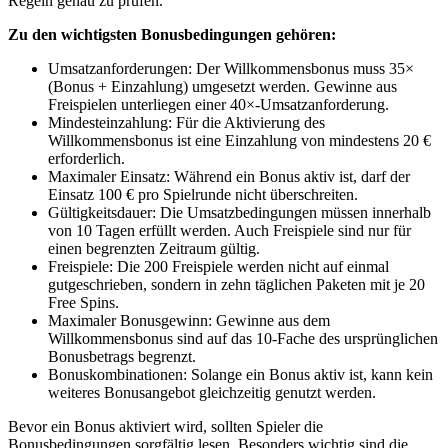
Regeln genau zu prüfen.
Zu den wichtigsten Bonusbedingungen gehören:
Umsatzanforderungen: Der Willkommensbonus muss 35×
(Bonus + Einzahlung) umgesetzt werden. Gewinne aus
Freispielen unterliegen einer 40×-Umsatzanforderung.
Mindesteinzahlung: Für die Aktivierung des
Willkommensbonus ist eine Einzahlung von mindestens 20 €
erforderlich.
Maximaler Einsatz: Während ein Bonus aktiv ist, darf der
Einsatz 100 € pro Spielrunde nicht überschreiten.
Gültigkeitsdauer: Die Umsatzbedingungen müssen innerhalb
von 10 Tagen erfüllt werden. Auch Freispiele sind nur für
einen begrenzten Zeitraum gültig.
Freispiele: Die 200 Freispiele werden nicht auf einmal
gutgeschrieben, sondern in zehn täglichen Paketen mit je 20
Free Spins.
Maximaler Bonusgewinn: Gewinne aus dem
Willkommensbonus sind auf das 10-Fache des ursprünglichen
Bonusbetrags begrenzt.
Bonuskombinationen: Solange ein Bonus aktiv ist, kann kein
weiteres Bonusangebot gleichzeitig genutzt werden.
Bevor ein Bonus aktiviert wird, sollten Spieler die
Bonusbedingungen sorgfältig lesen. Besonders wichtig sind die