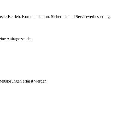
site-Betrieb, Kommunikation, Sicherheit und Serviceverbesserung.
eine Anfrage senden.
eitslösungen erfasst werden.