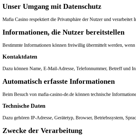
Unser Umgang mit Datenschutz
Mafia Casino respektiert die Privatsphäre der Nutzer und verarbeit
Informationen, die Nutzer bereitstellen
Bestimmte Informationen können freiwillig übermittelt werden, wenn 
Kontaktdaten
Dazu können Name, E-Mail-Adresse, Telefonnummer, Betreff und Inh
Automatisch erfasste Informationen
Beim Besuch von mafia-casino-de.de können technische Informatione
Technische Daten
Dazu gehören IP-Adresse, Gerätetyp, Browser, Betriebssystem, Sprac
Zwecke der Verarbeitung