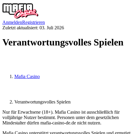
Anmelden
Registrieren
Zuletzt aktualisiert:
03. Juli 2026
Verantwortungsvolles Spielen
Mafia Casino
Verantwortungsvolles Spielen
Nur für Erwachsene (18+). Mafia Casino ist ausschließlich für
volljährige Nutzer bestimmt. Personen unter dem gesetzlichen
Mindestalter dürfen mafia-casino-de.de nicht nutzen.
Mafia Casino unterstützt verantwortungsvolles Spielen und ermutigt