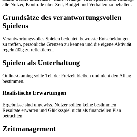
alle Nutzer, Kontrolle über Zeit, Budget und Verhalten zu behalten.
Grundsätze des verantwortungsvollen
Spielens
Verantwortungsvolles Spielen bedeutet, bewusste Entscheidungen
zu treffen, persönliche Grenzen zu kennen und die eigene Aktivität
regelmäßig zu reflektieren.
Spielen als Unterhaltung
Online-Gaming sollte Teil der Freizeit bleiben und nicht den Alltag
bestimmen.
Realistische Erwartungen
Ergebnisse sind ungewiss. Nutzer sollten keine bestimmten
Resultate erwarten und Glücksspiel nicht als finanziellen Plan
betrachten.
Zeitmanagement