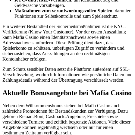
Geldwäsche vorzubeugen.
Maßnahmen zum verantwortungsvollen Spielen
, darunter
Funktionen zur Selbstkontrolle und zum Spielerschutz.
Ein weiterer Bestandteil der Sicherheitsmaßnahmen ist die KYC-
Verifizierung (Know Your Customer). Vor der ersten Auszahlung
kann Mafia Casino einen Identitätsnachweis sowie einen
Adressnachweis anfordern. Diese Prüfung dient dazu, das
Spielerkonto zu schützen, unbefugten Zugriff zu verhindern und
sicherzustellen, dass Auszahlungen an den rechtmäßigen
Kontoinhaber erfolgen.
Zum Schutz sensibler Daten setzt die Plattform außerdem auf SSL-
Verschlüsselung, wodurch Informationen wie persönliche Daten und
Zahlungsdetails während der Übertragung verschlüsselt werden.
Aktuelle Bonusangebote bei Mafia Casino
Neben dem Willkommensbonus stehen bei Mafia Casino auch
zahlreiche Promotionen für Bestandskunden zur Verfügung. Dazu
gehören Reload-Boni, Cashback-Angebote, Freispiele sowie
verschiedene Turniere und zeitlich begrenzte Aktionen. Viele dieser
Angebote können regelmäßig wechseln oder nur für einen
bestimmten Zeitraum verfügbar sein.