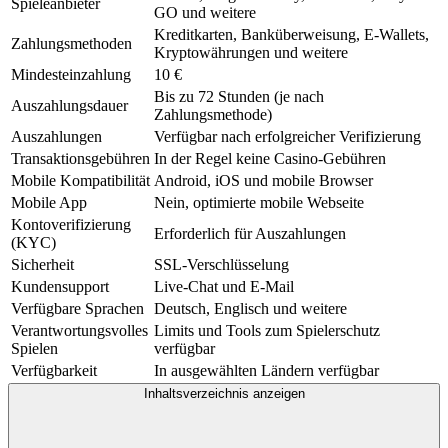
Spieleanbieter
GO und weitere
Kreditkarten, Banküberweisung, E-Wallets,
Zahlungsmethoden
Kryptowährungen und weitere
Mindesteinzahlung
10 €
Bis zu 72 Stunden (je nach
Auszahlungsdauer
Zahlungsmethode)
Auszahlungen
Verfügbar nach erfolgreicher Verifizierung
Transaktionsgebühren
In der Regel keine Casino-Gebühren
Mobile Kompatibilität
Android, iOS und mobile Browser
Mobile App
Nein, optimierte mobile Webseite
Kontoverifizierung
Erforderlich für Auszahlungen
(KYC)
Sicherheit
SSL-Verschlüsselung
Kundensupport
Live-Chat und E-Mail
Verfügbare Sprachen
Deutsch, Englisch und weitere
Verantwortungsvolles
Limits und Tools zum Spielerschutz
Spielen
verfügbar
Verfügbarkeit
In ausgewählten Ländern verfügbar
Inhaltsverzeichnis anzeigen