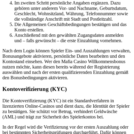
Im zweiten Schritt persönliche Angaben ergänzen. Dazu
gehören unter anderem Vor- und Nachname, Geburtsdatum,
Geschlecht, Wohnsitzland, Währung, Telefonnummer sowie
die vollständige Anschrift mit Stadt und Postleitzahl.
Die Allgemeinen Geschäftsbedingungen bestätigen und das
Konto erstellen.
Anschließend mit den gewählten Zugangsdaten anmelden
und – falls gewünscht – die erste Einzahlung vornehmen.
Nach dem Login können Spieler Ein- und Auszahlungen verwalten,
Bonusangebote aktivieren, persönliche Daten bearbeiten und den
Kontostand einsehen. Wer den Mafia Casino Willkommensbonus
nutzen möchte, kann diesen bereits während der Registrierung
auswählen und nach der ersten qualifizierenden Einzahlung gemäß
den Bonusbedingungen aktivieren.
Kontoverifizierung (KYC)
Die Kontoverifizierung (KYC) ist ein Standardverfahren in
lizenzierten Online-Casinos und dient dazu, die Identität der Spieler
zu bestätigen. Sie schützt vor Betrug, verhindert Geldwäsche
(AML) und trägt zur Sicherheit des Spielerkontos bei.
In der Regel wird die Verifizierung vor der ersten Auszahlung oder
bei bestimmten Sicherheitsprüfungen durchgeführt. Dafür können