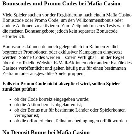
Bonuscodes und Promo Codes bei Mafia Casino
Viele Spieler suchen vor der Registrierung nach einem Mafia Casino
Bonuscode oder Promo Code, um den Willkommensbonus oder
andere Aktionen zu aktivieren. Zum Zeitpunkt unseres Tests war für
die meisten Bonusangebote jedoch kein separater Bonuscode
erforderlich.
Bonuscodes können dennoch gelegentlich im Rahmen zeitlich
begrenzter Promotionen oder exklusiver Kampagnen eingesetzt
werden. Solche Codes werden – sofern verfügbar – in der Regel
über die offizielle Website, E-Mail-Aktionen oder andere Kanäle des
Casinos veröffentlicht und gelten häufig nur für einen bestimmten
Zeitraum oder ausgewählte Spielergruppen.
Falls ein Promo Code nicht akzeptiert wird, sollten Spieler
zunächst prüfen:
ob der Code korrekt eingegeben wurde;
ob die Aktion bereits abgelaufen ist;
ob der Bonus nur für bestimmte Länder oder Spielerkonten
verfügbar ist;
ob die erforderlichen Teilnahmebedingungen erfüllt wurden.
No Deposit Bonus bei Mafia Casino