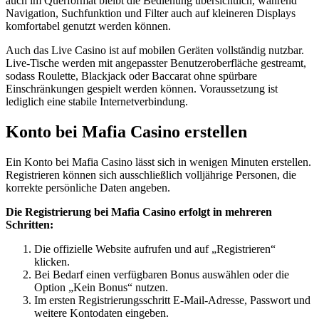
auch im Querformat bleibt die Bedienung übersichtlich, während
Navigation, Suchfunktion und Filter auch auf kleineren Displays
komfortabel genutzt werden können.
Auch das Live Casino ist auf mobilen Geräten vollständig nutzbar.
Live-Tische werden mit angepasster Benutzeroberfläche gestreamt,
sodass Roulette, Blackjack oder Baccarat ohne spürbare
Einschränkungen gespielt werden können. Voraussetzung ist
lediglich eine stabile Internetverbindung.
Konto bei Mafia Casino erstellen
Ein Konto bei Mafia Casino lässt sich in wenigen Minuten erstellen.
Registrieren können sich ausschließlich volljährige Personen, die
korrekte persönliche Daten angeben.
Die Registrierung bei Mafia Casino erfolgt in mehreren
Schritten:
Die offizielle Website aufrufen und auf „Registrieren“
klicken.
Bei Bedarf einen verfügbaren Bonus auswählen oder die
Option „Kein Bonus“ nutzen.
Im ersten Registrierungsschritt E-Mail-Adresse, Passwort und
weitere Kontodaten eingeben.