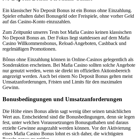
Ein klassischer No Deposit Bonus ist ein Bonus ohne Einzahlung.
Spieler erhalten dabei Bonusgeld oder Freispiele, ohne vorher Geld
auf das Casino-Konto einzuzahlen.
Zum Zeitpunkt unseres Tests bot Mafia Casino keinen klassischen
No Deposit Bonus an. Der Fokus liegt stattdessen auf dem Mafia
Casino Willkommensbonus, Reload-Angeboten, Cashback und
regelmäßigen Promotionen.
Bônus ohne Einzahlung können in Online-Casinos gelegentlich als
Sonderaktion erscheinen. Bei Mafia Casino sollten solche Angebote
nur genutzt werden, wenn sie direkt im offiziellen Aktionsbereich
angezeigt werden. Auch bei einem No Deposit Bonus gelten meist
Umsatzanforderungen, Fristen und Limits für den maximalen
Gewinn.
Bonusbedingungen und Umsatzanforderungen
Die Höhe eines Bonus allein sagt wenig über seinen tatsächlichen
Wert aus. Entscheidend sind die Bonusbedingungen, denn sie legen
fest, unter welchen Voraussetzungen Bonusguthaben und daraus
erzielte Gewinne ausgezahlt werden können. Vor der Aktivierung
eines Mafia Casino Bonus lohnt es sich daher, die wichtigsten