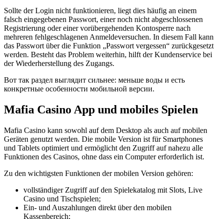
Sollte der Login nicht funktionieren, liegt dies häufig an einem
falsch eingegebenen Passwort, einer noch nicht abgeschlossenen
Registrierung oder einer vorübergehenden Kontosperre nach
mehreren fehlgeschlagenen Anmeldeversuchen. In diesem Fall kann
das Passwort über die Funktion „Passwort vergessen“ zurückgesetzt
werden. Besteht das Problem weiterhin, hilft der Kundenservice bei
der Wiederherstellung des Zugangs.
Вот так раздел выглядит сильнее: меньше воды и есть
конкретные особенности мобильной версии.
Mafia Casino App und mobiles Spielen
Mafia Casino kann sowohl auf dem Desktop als auch auf mobilen
Geräten genutzt werden. Die mobile Version ist für Smartphones
und Tablets optimiert und ermöglicht den Zugriff auf nahezu alle
Funktionen des Casinos, ohne dass ein Computer erforderlich ist.
Zu den wichtigsten Funktionen der mobilen Version gehören:
vollständiger Zugriff auf den Spielekatalog mit Slots, Live
Casino und Tischspielen;
Ein- und Auszahlungen direkt über den mobilen
Kassenbereich;